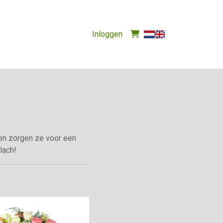
Inloggen
en zorgen ze voor een
lach!